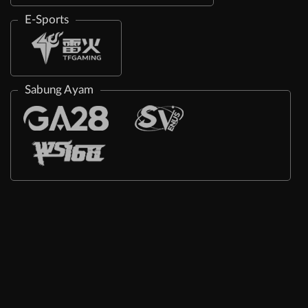
E-Sports
Sabung Ayam