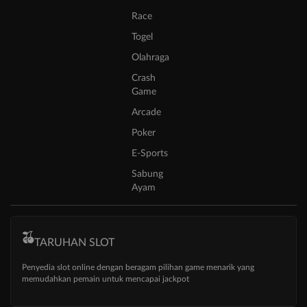
Race
Togel
Olahraga
Crash
Game
Arcade
Poker
E-Sports
Sabung
Ayam
TARUHAN SLOT
Penyedia slot online dengan beragam pilihan game menarik yang
memudahkan pemain untuk mencapai jackpot