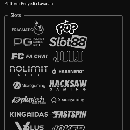
Platform Penyedia Layanan
Slots