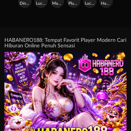
Dino Drop
Lucky Dog
Master Gems
Plushie Wins
Lucky Dice
Happy Nets
HABANERO188: Tempat Favorit Player Modern Cari
Hiburan Online Penuh Sensasi