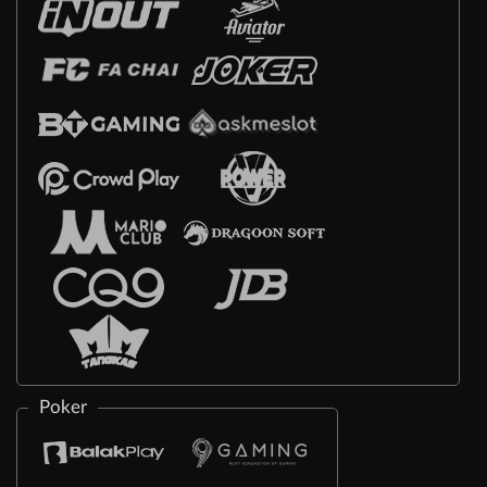
Poker