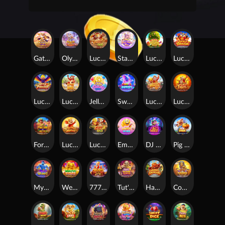
Gates of Olympus POP
Olympus Wins
Lucky Tiger 1000
Starlight Wins
Lucky Fortune Tree
Lucky Panda
Lucky Phoenix
Lucky Bull
Jelly Candy
Sweet Burst
Lucky MonKey
Lucky Tiger
Fortunes of Aztec
Lucky Mouse
Lucky Tiger Gold Ultimate
Emotiwins
DJ Neko
Pig Farm
Mystic Wishes
Wealthy Frog
777 Rush
Tut's Treasure Tower
Happy Dragon
Code of Cairo