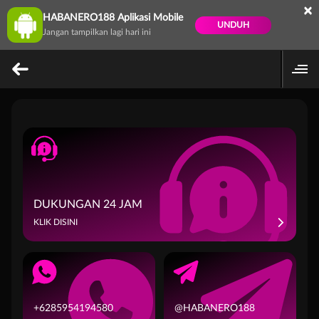
×
HABANERO188 Aplikasi Mobile
UNDUH
Jangan tampilkan lagi hari ini
DUKUNGAN 24 JAM
KLIK DISINI
+6285954194580
@HABANERO188