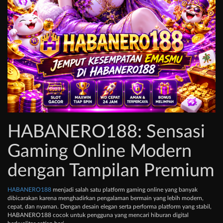
HABANERO188: Sensasi
Gaming Online Modern
dengan Tampilan Premium
HABANERO188
menjadi salah satu platform gaming online yang banyak
dibicarakan karena menghadirkan pengalaman bermain yang lebih modern,
cepat, dan nyaman. Dengan desain elegan serta performa platform yang stabil,
HABANERO188 cocok untuk pengguna yang mencari hiburan digital