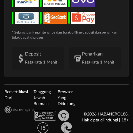
* Selama bank maintenance dan bank offline deposit dan penarikan
tidak dapat diproses
Deposit
Penarikan
Rata-rata 1 Menit
Rata-rata 1 Menit
Bersertifikasi
Tanggung
Browser
Dari
Jawab
Yang
Bermain
Didukung
©2026 HABANERO188.
Hak cipta dilindungi | 18+