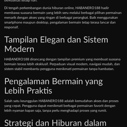
berkualitas setiap hari.
Di tengah perkembangan dunia hiburan online, HABANERO188 hadir
membawa suasana bermain yang lebih seru melalui berbagai pilihan permainan
menarik dengan akses yang ringan di berbagai perangkat. Baik menggunakan
smartphone maupun desktop, pengalaman bermain tetap terasa lancar dan
responsif.
Tampilan Elegan dan Sistem
Modern
HABANERO188 dirancang dengan tampilan premium yang membuat suasana
bermain terasa lebih eksklusif. Perpaduan visual modern, navigasi mudah, dan
sistem stabil membantu pengguna menikmati permainan tanpa hambatan.
Pengalaman Bermain yang
Lebih Praktis
Salah satu keunggulan HABANERO188 adalah kemudahan akses dan proses
yang cepat. Pengguna dapat menikmati berbagai permainan favorit dengan
lebih nyaman kapan saja, tanpa perlu menghadapi proses yang rumit.
Strategi dan Hiburan dalam