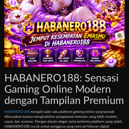
HABANERO188: Sensasi
Gaming Online Modern
dengan Tampilan Premium
HABANERO188
menjadi salah satu platform gaming online yang banyak
dibicarakan karena menghadirkan pengalaman bermain yang lebih modern,
cepat, dan nyaman. Dengan desain elegan serta performa platform yang stabil,
HABANERO188 cocok untuk pengguna yang mencari hiburan digital