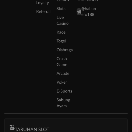
Loyalty
Slots
@haban
Referral
ero188
Live
Casino
Race
Togel
Olahraga
Crash
Game
Arcade
Poker
E-Sports
Sabung
Ayam
TARUHAN SLOT