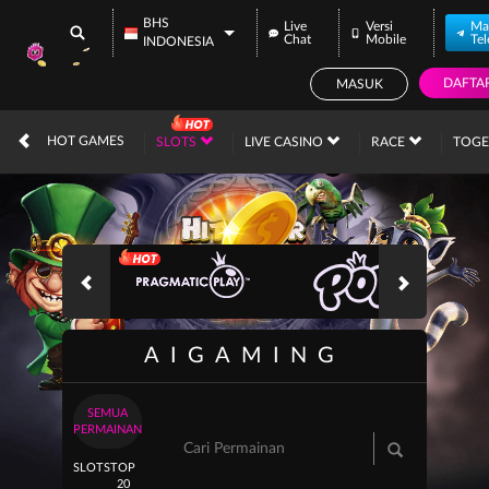
BHS
Live
Versi
Ma
Chat
Mobile
Te
INDONESIA
DAFTA
MASUK
IDR
12,687,936,
HOT GAMES
SLOTS
LIVE CASINO
RACE
TOG
AIGAMING
SEMUA
PERMAINAN
SLOTS
TOP
20