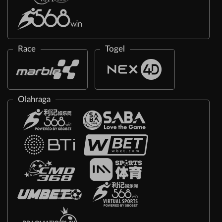
Race
Togel
Olahraga