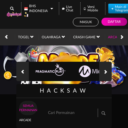
BHS
Live
Versi
Main di
Chat
Mobile
Telegra
INDONESIA
DAFTAR
MASUK
ACE
TOGEL
OLAHRAGA
CRASH GAME
ARCADE
HACKSAW
SEMUA
PERMAINAN
ARCADE