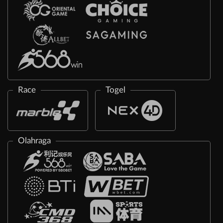
Race
Togel
Olahraga