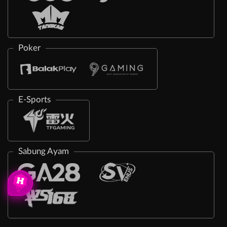
Poker
E-Sports
Sabung Ayam