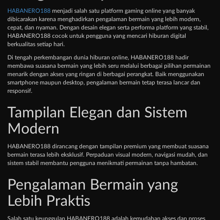
HABANERO188
menjadi salah satu platform gaming online yang banyak
dibicarakan karena menghadirkan pengalaman bermain yang lebih modern,
cepat, dan nyaman. Dengan desain elegan serta performa platform yang stabil,
HABANERO188 cocok untuk pengguna yang mencari hiburan digital
berkualitas setiap hari.
Di tengah perkembangan dunia hiburan online, HABANERO188 hadir
membawa suasana bermain yang lebih seru melalui berbagai pilihan permainan
menarik dengan akses yang ringan di berbagai perangkat. Baik menggunakan
smartphone maupun desktop, pengalaman bermain tetap terasa lancar dan
responsif.
Tampilan Elegan dan Sistem
Modern
HABANERO188 dirancang dengan tampilan premium yang membuat suasana
bermain terasa lebih eksklusif. Perpaduan visual modern, navigasi mudah, dan
sistem stabil membantu pengguna menikmati permainan tanpa hambatan.
Pengalaman Bermain yang
Lebih Praktis
Salah satu keunggulan HABANERO188 adalah kemudahan akses dan proses