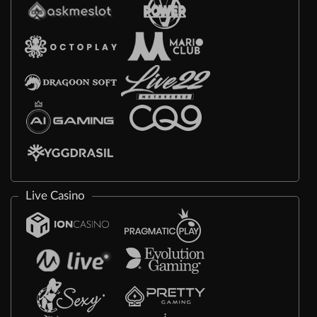
Live Casino