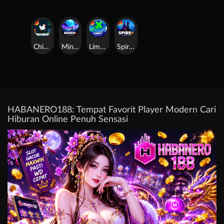
Chicken+
Mines+
Limbo+
Spire+
HABANERO188: Tempat Favorit Player Modern Cari
Hiburan Online Penuh Sensasi