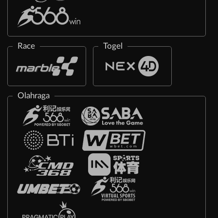
Race
Togel
Olahraga