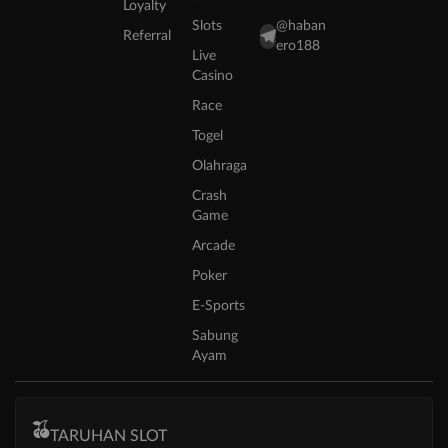
Loyalty
Slots
@haban
Referral
ero188
Live
Casino
Race
Togel
Olahraga
Crash
Game
Arcade
Poker
E-Sports
Sabung
Ayam
TARUHAN SLOT