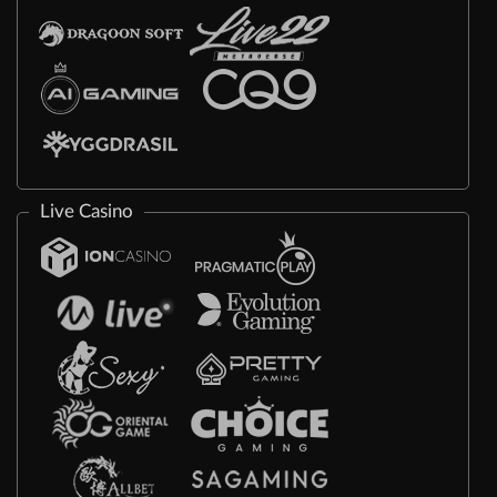
Live Casino