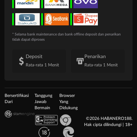
* Selama bank maintenance dan bank offline deposit dan penarikan
tidak dapat diproses
Deposit
Penarikan
Rata-rata 1 Menit
Rata-rata 1 Menit
Bersertifikasi
Tanggung
Browser
Dari
Jawab
Yang
Bermain
Didukung
©2026 HABANERO188.
Hak cipta dilindungi | 18+