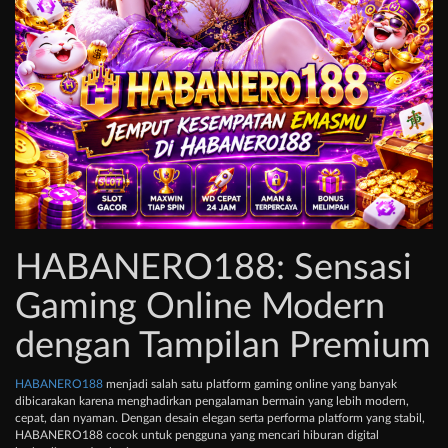
HABANERO188: Sensasi
Gaming Online Modern
dengan Tampilan Premium
HABANERO188
menjadi salah satu platform gaming online yang banyak
dibicarakan karena menghadirkan pengalaman bermain yang lebih modern,
cepat, dan nyaman. Dengan desain elegan serta performa platform yang stabil,
HABANERO188 cocok untuk pengguna yang mencari hiburan digital