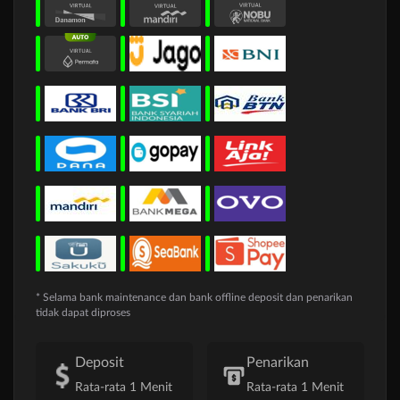
* Selama bank maintenance dan bank offline deposit dan penarikan
tidak dapat diproses
Deposit
Penarikan
Rata-rata 1 Menit
Rata-rata 1 Menit