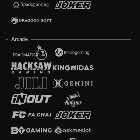
Arcade