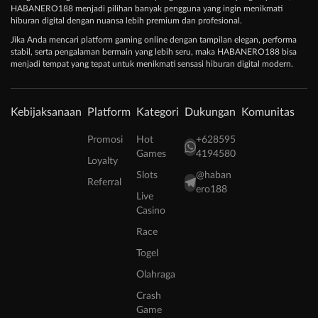
HABANERO188 menjadi pilihan banyak pengguna yang ingin menikmati
hiburan digital dengan nuansa lebih premium dan profesional.
Jika Anda mencari platform gaming online dengan tampilan elegan, performa
stabil, serta pengalaman bermain yang lebih seru, maka HABANERO188 bisa
menjadi tempat yang tepat untuk menikmati sensasi hiburan digital modern.
Kebijaksanaan
Platform
Kategori
Dukungan
Komunitas
Promosi
Hot
+628595
Games
4194580
Loyalty
Slots
@haban
Referral
ero188
Live
Casino
Race
Togel
Olahraga
Crash
Game