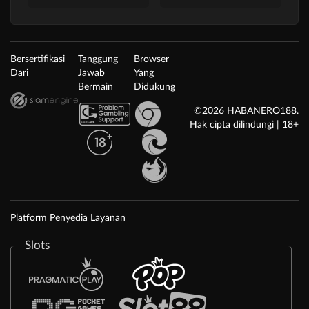
Bersertifikasi
Tanggung
Browser
Dari
Jawab
Yang
Bermain
Didukung
©2026 HABANERO188.
Hak cipta dilindungi | 18+
Platform Penyedia Layanan
Slots