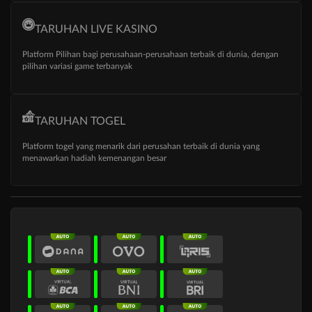
TARUHAN LIVE KASINO
Platform Pilihan bagi perusahaan-perusahaan terbaik di dunia, dengan
pilihan variasi game terbanyak
TARUHAN TOGEL
Platform togel yang menarik dari perusahan terbaik di dunia yang
menawarkan hadiah kemenangan besar