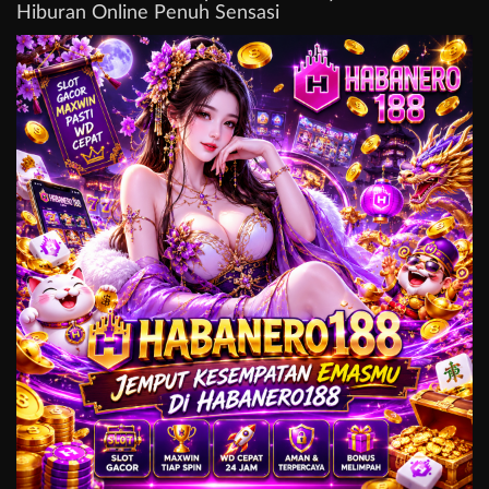
Hiburan Online Penuh Sensasi