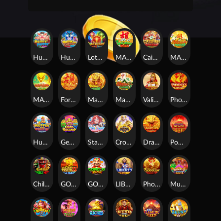
Huffin'and Puffin'Jackpot
Huffin’ And Puffin’ Ultra Wheel
Lotus Lanterns: Dragon's Fortune
MAHJONG WINS
Caishen Mahjong: Triple Luck
MAHJONG FORTUNE
MAHJONG BONUS
Fortune Mahjong
Mahjong Fortune 3
Mahjong Fortune 2: Dragon Riches
Valiant of Athena
Phoenix's Golden Basin
Huffin’ And Puffin’ Rising
Gems Bonanza
Starlight Princess 2000
Crown of Olympus
Dragon Link Collection
Pompeii’s Blaze 1000
Chili Chili Hot
GOLDEN TRAIN 2
GONG XI FA CAI
LIBERTY HEROINER
Phoenix Link - Collection
Mummy’s Treasure Quest 2