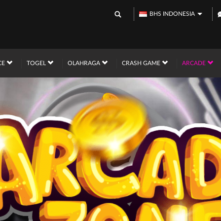
BHS INDONESIA
CE
TOGEL
OLAHRAGA
CRASH GAME
ARCADE