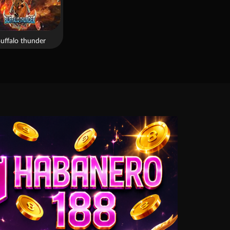
uffalo thunder