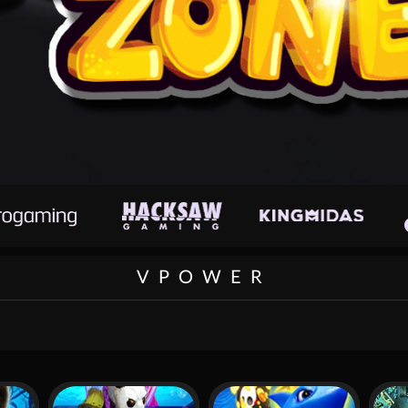
VPOWER