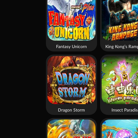
Fantasy Unicorn
King Kong’s Ram
Dragon Storm
Insect Paradis