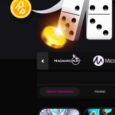
SEMUA PERMAINAN
FISHING