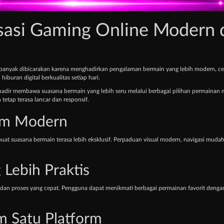
si Gaming Online Modern d
g banyak dibicarakan karena menghadirkan pengalaman bermain yang lebih modern, ce
uran digital berkualitas setiap hari.
r membawa suasana bermain yang lebih seru melalui berbagai pilihan permainan men
tap terasa lancar dan responsif.
tem Modern
uasana bermain terasa lebih eksklusif. Perpaduan visual modern, navigasi mudah
Lebih Praktis
 proses yang cepat. Pengguna dapat menikmati berbagai permainan favorit dengan 
m Satu Platform