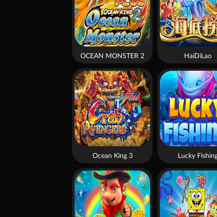
OCEAN MONSTER 2
HaiDiLao
Ocean King 3
Lucky Fishin